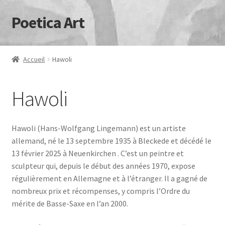
Poetica Art
Aller
Aller
à
au
la
contenu
navigation
Accueil
Hawoli
Hawoli
Hawoli (Hans-Wolfgang Lingemann) est un artiste
allemand, né le 13 septembre 1935 à Bleckede et décédé le
13 février 2025 à Neuenkirchen . C’est un peintre et
sculpteur qui, depuis le début des années 1970, expose
régulièrement en Allemagne et à l’étranger. Il a gagné de
nombreux prix et récompenses, y compris l’Ordre du
mérite de Basse-Saxe en l’an 2000.