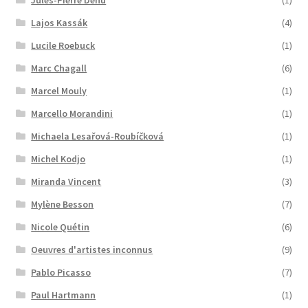
Jules-Pierre Dehu
(1)
Lajos Kassák
(4)
Lucile Roebuck
(1)
Marc Chagall
(6)
Marcel Mouly
(1)
Marcello Morandini
(1)
Michaela Lesařová-Roubíčková
(1)
Michel Kodjo
(1)
Miranda Vincent
(3)
Mylène Besson
(7)
Nicole Quétin
(6)
Oeuvres d'artistes inconnus
(9)
Pablo Picasso
(7)
Paul Hartmann
(1)