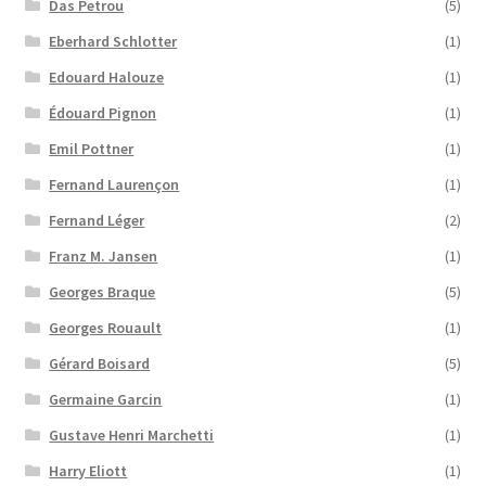
Das Petrou
(5)
Eberhard Schlotter
(1)
Edouard Halouze
(1)
Édouard Pignon
(1)
Emil Pottner
(1)
Fernand Laurençon
(1)
Fernand Léger
(2)
Franz M. Jansen
(1)
Georges Braque
(5)
Georges Rouault
(1)
Gérard Boisard
(5)
Germaine Garcin
(1)
Gustave Henri Marchetti
(1)
Harry Eliott
(1)