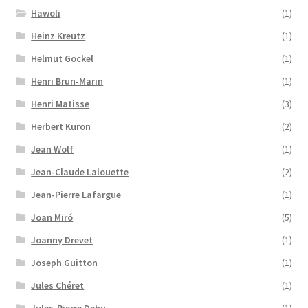
Hawoli
(1)
Heinz Kreutz
(1)
Helmut Gockel
(1)
Henri Brun-Marin
(1)
Henri Matisse
(3)
Herbert Kuron
(2)
Jean Wolf
(1)
Jean-Claude Lalouette
(2)
Jean-Pierre Lafargue
(1)
Joan Miró
(5)
Joanny Drevet
(1)
Joseph Guitton
(1)
Jules Chéret
(1)