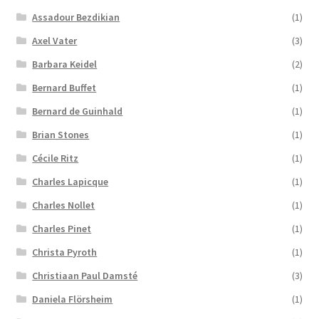
Assadour Bezdikian
(1)
Axel Vater
(3)
Barbara Keidel
(2)
Bernard Buffet
(1)
Bernard de Guinhald
(1)
Brian Stones
(1)
Cécile Ritz
(1)
Charles Lapicque
(1)
Charles Nollet
(1)
Charles Pinet
(1)
Christa Pyroth
(1)
Christiaan Paul Damsté
(3)
Daniela Flörsheim
(1)