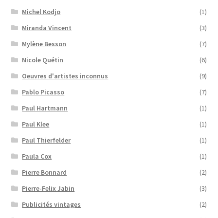
Michel Kodjo
(1)
Miranda Vincent
(3)
Mylène Besson
(7)
Nicole Quétin
(6)
Oeuvres d'artistes inconnus
(9)
Pablo Picasso
(7)
Paul Hartmann
(1)
Paul Klee
(1)
Paul Thierfelder
(1)
Paula Cox
(1)
Pierre Bonnard
(2)
Pierre-Felix Jabin
(3)
Publicités vintages
(2)