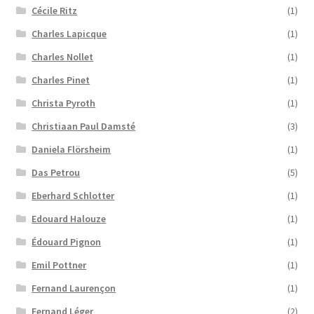
Cécile Ritz
(1)
Charles Lapicque
(1)
Charles Nollet
(1)
Charles Pinet
(1)
Christa Pyroth
(1)
Christiaan Paul Damsté
(3)
Daniela Flörsheim
(1)
Das Petrou
(5)
Eberhard Schlotter
(1)
Edouard Halouze
(1)
Édouard Pignon
(1)
Emil Pottner
(1)
Fernand Laurençon
(1)
Fernand Léger
(2)