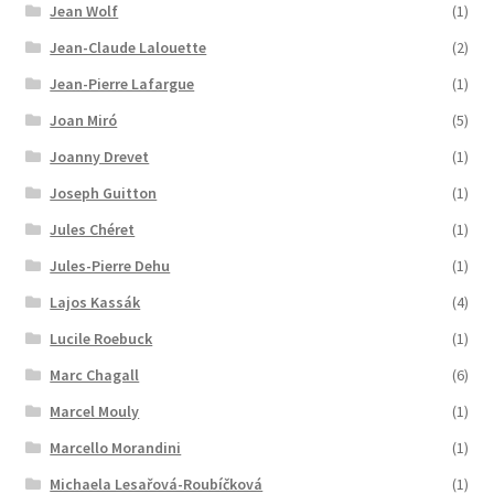
Jean Wolf
(1)
Jean-Claude Lalouette
(2)
Jean-Pierre Lafargue
(1)
Joan Miró
(5)
Joanny Drevet
(1)
Joseph Guitton
(1)
Jules Chéret
(1)
Jules-Pierre Dehu
(1)
Lajos Kassák
(4)
Lucile Roebuck
(1)
Marc Chagall
(6)
Marcel Mouly
(1)
Marcello Morandini
(1)
Michaela Lesařová-Roubíčková
(1)