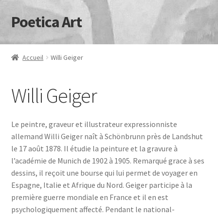
Poetica Art
Aller
Aller
à
au
la
contenu
navigation
Accueil
Willi Geiger
Willi Geiger
Le peintre, graveur et illustrateur expressionniste
allemand Willi Geiger naît à Schönbrunn près de Landshut
le 17 août 1878. Il étudie la peinture et la gravure à
l’académie de Munich de 1902 à 1905. Remarqué grace à ses
dessins, il reçoit une bourse qui lui permet de voyager en
Espagne, Italie et Afrique du Nord. Geiger participe à la
première guerre mondiale en France et il en est
psychologiquement affecté. Pendant le national-