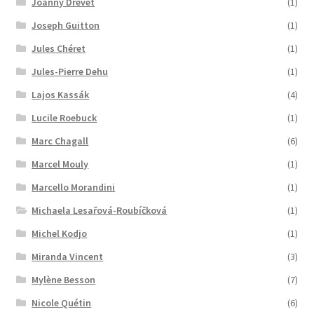
Joanny Drevet
(1)
Joseph Guitton
(1)
Jules Chéret
(1)
Jules-Pierre Dehu
(1)
Lajos Kassák
(4)
Lucile Roebuck
(1)
Marc Chagall
(6)
Marcel Mouly
(1)
Marcello Morandini
(1)
Michaela Lesařová-Roubíčková
(1)
Michel Kodjo
(1)
Miranda Vincent
(3)
Mylène Besson
(7)
Nicole Quétin
(6)