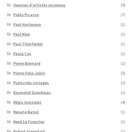
Oeuvres d'artistes inconnus
(9)
Pablo Picasso
(7)
Paul Hartmann
(1)
Paul Klee
(1)
Paul Thierfelder
(1)
Paula Cox
(1)
Pierre Bonnard
(2)
Pierre-Felix Jabin
(3)
Publicités vintages
(2)
Raymond Grandjean
(2)
Régis Gonzalez
(4)
Renato Natali
(1)
René Le Forestier
(1)
Robert Greenhalf
(1)