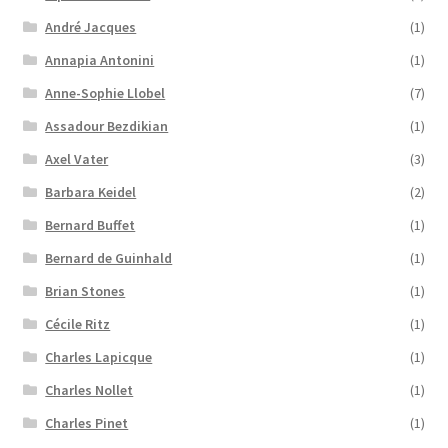
André Jacques
(1)
Annapia Antonini
(1)
Anne-Sophie Llobel
(7)
Assadour Bezdikian
(1)
Axel Vater
(3)
Barbara Keidel
(2)
Bernard Buffet
(1)
Bernard de Guinhald
(1)
Brian Stones
(1)
Cécile Ritz
(1)
Charles Lapicque
(1)
Charles Nollet
(1)
Charles Pinet
(1)