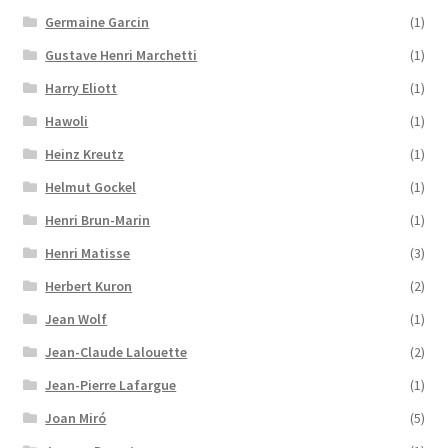
Germaine Garcin
(1)
Gustave Henri Marchetti
(1)
Harry Eliott
(1)
Hawoli
(1)
Heinz Kreutz
(1)
Helmut Gockel
(1)
Henri Brun-Marin
(1)
Henri Matisse
(3)
Herbert Kuron
(2)
Jean Wolf
(1)
Jean-Claude Lalouette
(2)
Jean-Pierre Lafargue
(1)
Joan Miró
(5)