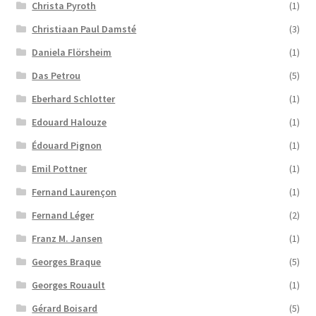
Christa Pyroth
(1)
Christiaan Paul Damsté
(3)
Daniela Flörsheim
(1)
Das Petrou
(5)
Eberhard Schlotter
(1)
Edouard Halouze
(1)
Édouard Pignon
(1)
Emil Pottner
(1)
Fernand Laurençon
(1)
Fernand Léger
(2)
Franz M. Jansen
(1)
Georges Braque
(5)
Georges Rouault
(1)
Gérard Boisard
(5)