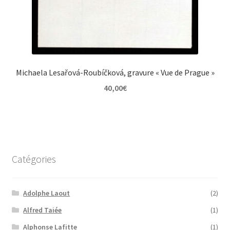
Michaela Lesařová-Roubíčková, gravure « Vue de Prague »
40,00
€
Catégories
Adolphe Laout
(2)
Alfred Taiée
(1)
Alphonse Lafitte
(1)