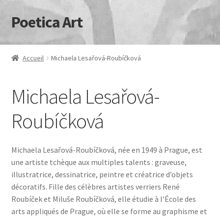
Poetica Art
Aller
Aller
à
au
la
contenu
navigation
Accueil
Michaela Lesařová-Roubíčková
Michaela Lesařová-
Roubíčková
Michaela Lesařová-Roubíčková, née en 1949 à Prague, est
une artiste tchèque aux multiples talents : graveuse,
illustratrice, dessinatrice, peintre et créatrice d’objets
décoratifs. Fille des célèbres artistes verriers René
Roubíček et Miluše Roubíčková, elle étudie à l’École des
arts appliqués de Prague, où elle se forme au graphisme et