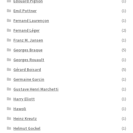
Édouard Pignon
(1)
Emil Pottner
(1)
Fernand Laurençon
(1)
Fernand Léger
(2)
Franz M. Jansen
(1)
Georges Braque
(5)
Georges Rouault
(1)
Gérard Boisard
(5)
Germaine Garcin
(1)
Gustave Henri Marchetti
(1)
Harry Eliott
(1)
Hawoli
(1)
Heinz Kreutz
(1)
Helmut Gockel
(1)