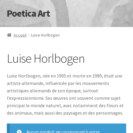
Poetica Art
Aller
Aller
à
au
la
contenu
navigation
Accueil
Luise Horlbogen
Luise Horlbogen
Luise Horlbogen, née en 1905 et morte en 1989, était une
artiste allemande, influencée par les mouvements
artistiques allemands de son époque, surtout
l’expressionnisme. Ses œuvres ont souvent comme sujet
principal le monde naturel, avec notamment des fleurs et
des animaux, mais aussi des paysages et des personnages.
Aucun produit ne correspond à votre