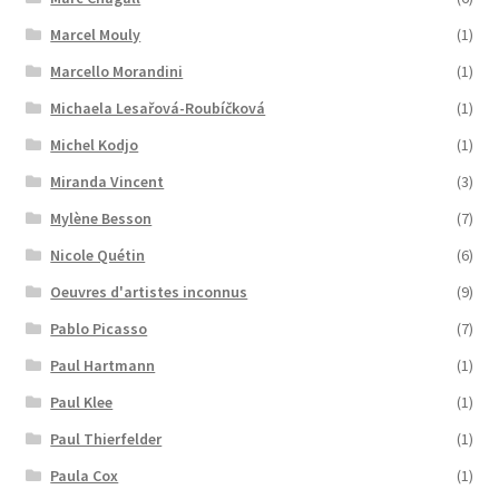
Marcel Mouly
(1)
Marcello Morandini
(1)
Michaela Lesařová-Roubíčková
(1)
Michel Kodjo
(1)
Miranda Vincent
(3)
Mylène Besson
(7)
Nicole Quétin
(6)
Oeuvres d'artistes inconnus
(9)
Pablo Picasso
(7)
Paul Hartmann
(1)
Paul Klee
(1)
Paul Thierfelder
(1)
Paula Cox
(1)