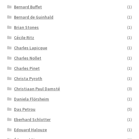
Bernard Buffet
(1)
Bernard de Guinhald
(1)
Brian Stones
(1)
Cécile Ritz
(1)
Charles Lapicque
(1)
Charles Nollet
(1)
Charles Pinet
(1)
Christa Pyroth
(1)
Christiaan Paul Damsté
(3)
Daniela Flörsheim
(1)
Das Petrou
(5)
Eberhard Schlotter
(1)
Edouard Halouze
(1)