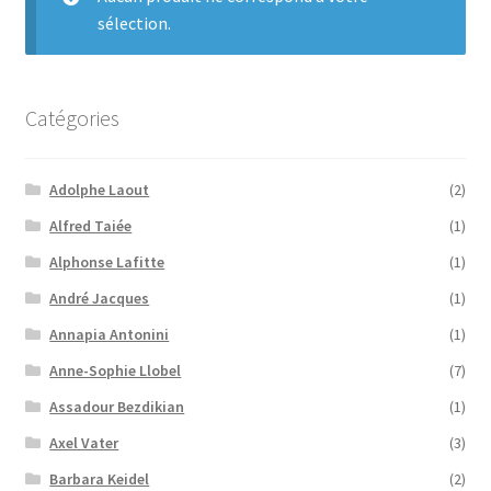
sélection.
Catégories
Adolphe Laout
(2)
Alfred Taiée
(1)
Alphonse Lafitte
(1)
André Jacques
(1)
Annapia Antonini
(1)
Anne-Sophie Llobel
(7)
Assadour Bezdikian
(1)
Axel Vater
(3)
Barbara Keidel
(2)