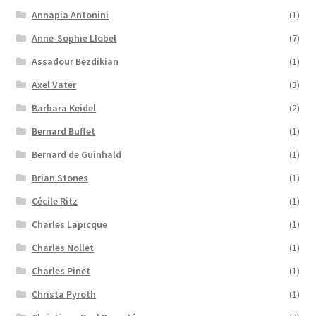
Annapia Antonini
(1)
Anne-Sophie Llobel
(7)
Assadour Bezdikian
(1)
Axel Vater
(3)
Barbara Keidel
(2)
Bernard Buffet
(1)
Bernard de Guinhald
(1)
Brian Stones
(1)
Cécile Ritz
(1)
Charles Lapicque
(1)
Charles Nollet
(1)
Charles Pinet
(1)
Christa Pyroth
(1)