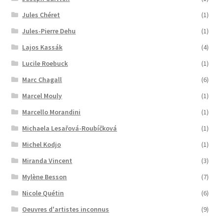
Jules Chéret
(1)
Jules-Pierre Dehu
(1)
Lajos Kassák
(4)
Lucile Roebuck
(1)
Marc Chagall
(6)
Marcel Mouly
(1)
Marcello Morandini
(1)
Michaela Lesařová-Roubíčková
(1)
Michel Kodjo
(1)
Miranda Vincent
(3)
Mylène Besson
(7)
Nicole Quétin
(6)
Oeuvres d'artistes inconnus
(9)