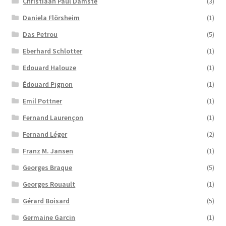
Christiaan Paul Damsté
(3)
Daniela Flörsheim
(1)
Das Petrou
(5)
Eberhard Schlotter
(1)
Edouard Halouze
(1)
Édouard Pignon
(1)
Emil Pottner
(1)
Fernand Laurençon
(1)
Fernand Léger
(2)
Franz M. Jansen
(1)
Georges Braque
(5)
Georges Rouault
(1)
Gérard Boisard
(5)
Germaine Garcin
(1)