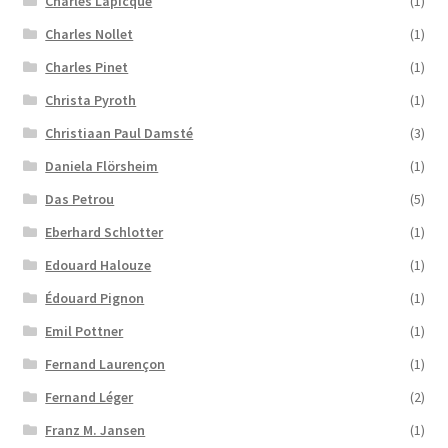
Charles Lapicque
(1)
Charles Nollet
(1)
Charles Pinet
(1)
Christa Pyroth
(1)
Christiaan Paul Damsté
(3)
Daniela Flörsheim
(1)
Das Petrou
(5)
Eberhard Schlotter
(1)
Edouard Halouze
(1)
Édouard Pignon
(1)
Emil Pottner
(1)
Fernand Laurençon
(1)
Fernand Léger
(2)
Franz M. Jansen
(1)