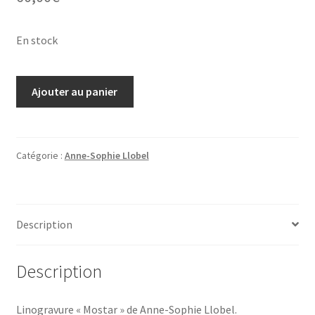
En stock
quantité
Ajouter au panier
de
Anne-
Sophie
Llobel,
Catégorie :
Anne-Sophie Llobel
linogravure
"Mostar"
Description
Description
Linogravure « Mostar » de Anne-Sophie Llobel.