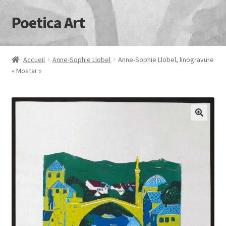
Poetica Art
Aller
Aller
à
au
la
contenu
navigation
Accueil
Anne-Sophie Llobel
Anne-Sophie Llobel, linogravure
« Mostar »