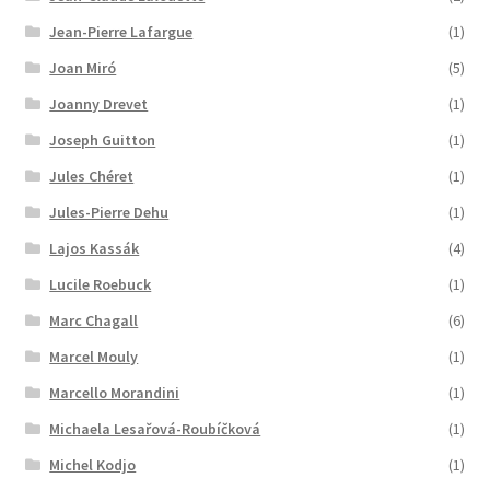
Jean-Pierre Lafargue
(1)
Joan Miró
(5)
Joanny Drevet
(1)
Joseph Guitton
(1)
Jules Chéret
(1)
Jules-Pierre Dehu
(1)
Lajos Kassák
(4)
Lucile Roebuck
(1)
Marc Chagall
(6)
Marcel Mouly
(1)
Marcello Morandini
(1)
Michaela Lesařová-Roubíčková
(1)
Michel Kodjo
(1)