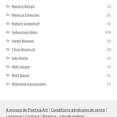
Renato Natali
(1)
René Le Forestier
(1)
Robert Greenhalf
(1)
Sebastian Abbo
(10)
Serge Beaune
(1)
Thilo Maatsch
(5)
Udo Nolte
(1)
Willi Geiger
(2)
Wolf Bauer
(1)
Wybrand Ganzevoort
(1)
A propos de Poetica Art
¦
Conditions générales de vente
¦
Livraison
¦
Contact
¦
Poetica - site de poésie