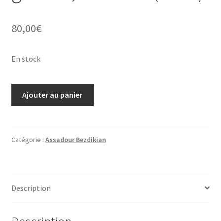
80,00
€
En stock
quantité
Ajouter au panier
de
Assadour
Bezdikian,
gravure,
Catégorie :
Assadour Bezdikian
sans
titre
(AB01)
Description