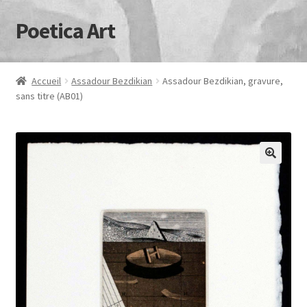
Poetica Art
Aller
Aller
à
au
la
contenu
navigation
Accueil
Assadour Bezdikian
Assadour Bezdikian, gravure,
sans titre (AB01)