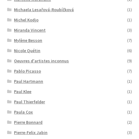
Michaela Lesařová-Roubíčková
(1)
Michel Kodjo
(1)
Miranda Vincent
(3)
Mylène Besson
(7)
Nicole Quétin
(6)
Oeuvres d'artistes inconnus
(9)
Pablo Picasso
(7)
Paul Hartmann
(1)
Paul Klee
(1)
Paul Thierfelder
(1)
Paula Cox
(1)
Pierre Bonnard
(2)
Pierre-Felix Jabin
(3)