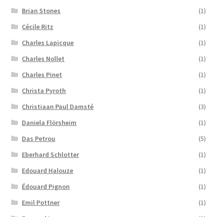
Brian Stones
(1)
Cécile Ritz
(1)
Charles Lapicque
(1)
Charles Nollet
(1)
Charles Pinet
(1)
Christa Pyroth
(1)
Christiaan Paul Damsté
(3)
Daniela Flörsheim
(1)
Das Petrou
(5)
Eberhard Schlotter
(1)
Edouard Halouze
(1)
Édouard Pignon
(1)
Emil Pottner
(1)