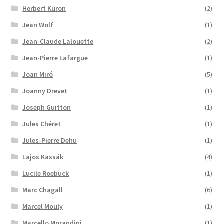
Herbert Kuron
(2)
Jean Wolf
(1)
Jean-Claude Lalouette
(2)
Jean-Pierre Lafargue
(1)
Joan Miró
(5)
Joanny Drevet
(1)
Joseph Guitton
(1)
Jules Chéret
(1)
Jules-Pierre Dehu
(1)
Lajos Kassák
(4)
Lucile Roebuck
(1)
Marc Chagall
(6)
Marcel Mouly
(1)
Marcello Morandini
(1)