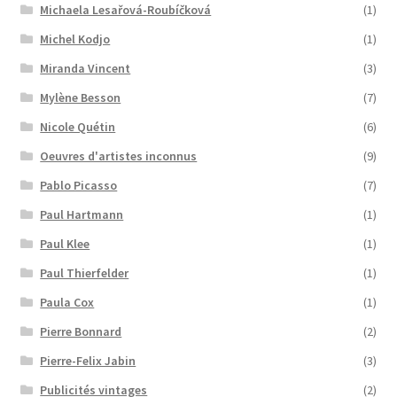
Michaela Lesařová-Roubíčková
(1)
Michel Kodjo
(1)
Miranda Vincent
(3)
Mylène Besson
(7)
Nicole Quétin
(6)
Oeuvres d'artistes inconnus
(9)
Pablo Picasso
(7)
Paul Hartmann
(1)
Paul Klee
(1)
Paul Thierfelder
(1)
Paula Cox
(1)
Pierre Bonnard
(2)
Pierre-Felix Jabin
(3)
Publicités vintages
(2)