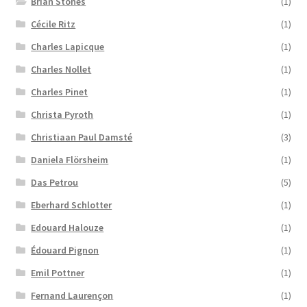
Brian Stones
(1)
Cécile Ritz
(1)
Charles Lapicque
(1)
Charles Nollet
(1)
Charles Pinet
(1)
Christa Pyroth
(1)
Christiaan Paul Damsté
(3)
Daniela Flörsheim
(1)
Das Petrou
(5)
Eberhard Schlotter
(1)
Edouard Halouze
(1)
Édouard Pignon
(1)
Emil Pottner
(1)
Fernand Laurençon
(1)