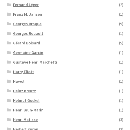
Fernand Léger
(2)
Franz M. Jansen
(1)
Georges Braque
(5)
Georges Rouault
(1)
Gérard Boisard
(5)
Germaine Garcin
(1)
Gustave Henri Marchetti
(1)
Harry Eliott
(1)
Hawoli
(1)
Heinz Kreutz
(1)
Helmut Gockel
(1)
Henri Brun-Marin
(1)
Henri Matisse
(3)
Herbert Kuron
(2)