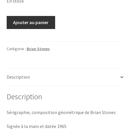
En stock
quantité
Ajouter au panier
de
Brian
Stones,
sérigraphie,
Catégorie :
Brian Stones
composition
géométrique
Description
Description
Sérigraphie, composition géométrique de Brian Stones
Signée à la main et datée 1965