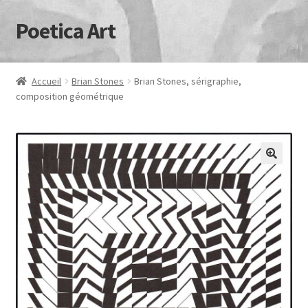
Poetica Art
Aller
Aller
à
au
la
contenu
navigation
Accueil
Brian Stones
Brian Stones, sérigraphie,
composition géométrique