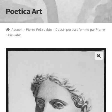
Poetica Art
Aller
Aller
à
au
la
contenu
navigation
Accueil
Pierre-Felix Jabin
Dessin portrait femme par Pierre-
Félix-Jabin