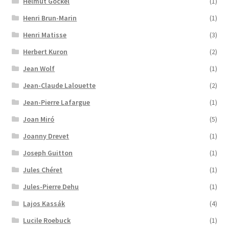
Helmut Gockel
(1)
Henri Brun-Marin
(1)
Henri Matisse
(3)
Herbert Kuron
(2)
Jean Wolf
(1)
Jean-Claude Lalouette
(2)
Jean-Pierre Lafargue
(1)
Joan Miró
(5)
Joanny Drevet
(1)
Joseph Guitton
(1)
Jules Chéret
(1)
Jules-Pierre Dehu
(1)
Lajos Kassák
(4)
Lucile Roebuck
(1)