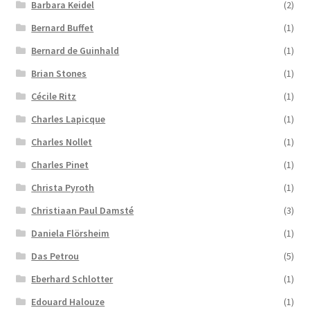
Barbara Keidel
(2)
Bernard Buffet
(1)
Bernard de Guinhald
(1)
Brian Stones
(1)
Cécile Ritz
(1)
Charles Lapicque
(1)
Charles Nollet
(1)
Charles Pinet
(1)
Christa Pyroth
(1)
Christiaan Paul Damsté
(3)
Daniela Flörsheim
(1)
Das Petrou
(5)
Eberhard Schlotter
(1)
Edouard Halouze
(1)