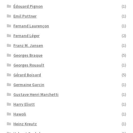
Édouard Pignon
(1)
Emil Pottner
(1)
Fernand Laurençon
(1)
Fernand Léger
(2)
Franz M. Jansen
(1)
Georges Braque
(5)
Georges Rouault
(1)
Gérard Boisard
(5)
Germaine Garcin
(1)
Gustave Henri Marchetti
(1)
Harry Eliott
(1)
Hawoli
(1)
Heinz Kreutz
(1)