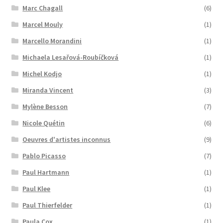
Marc Chagall
(6)
Marcel Mouly
(1)
Marcello Morandini
(1)
Michaela Lesařová-Roubíčková
(1)
Michel Kodjo
(1)
Miranda Vincent
(3)
Mylène Besson
(7)
Nicole Quétin
(6)
Oeuvres d'artistes inconnus
(9)
Pablo Picasso
(7)
Paul Hartmann
(1)
Paul Klee
(1)
Paul Thierfelder
(1)
Paula Cox
(1)