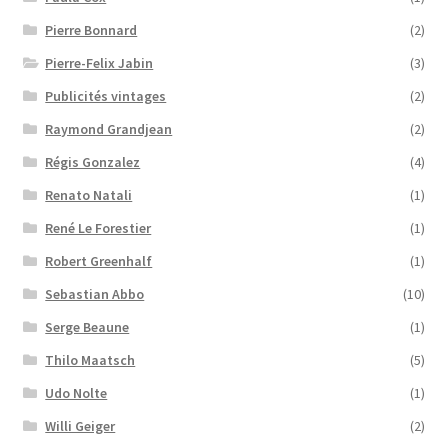
Pierre Bonnard
(2)
Pierre-Felix Jabin
(3)
Publicités vintages
(2)
Raymond Grandjean
(2)
Régis Gonzalez
(4)
Renato Natali
(1)
René Le Forestier
(1)
Robert Greenhalf
(1)
Sebastian Abbo
(10)
Serge Beaune
(1)
Thilo Maatsch
(5)
Udo Nolte
(1)
Willi Geiger
(2)