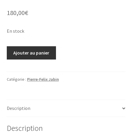
180,00
€
En stock
quantité
Ajouter au panier
de
Dessin
portrait
femme
Catégorie :
Pierre-Felix Jabin
par
Pierre-
Félix-
Description
Jabin
Description