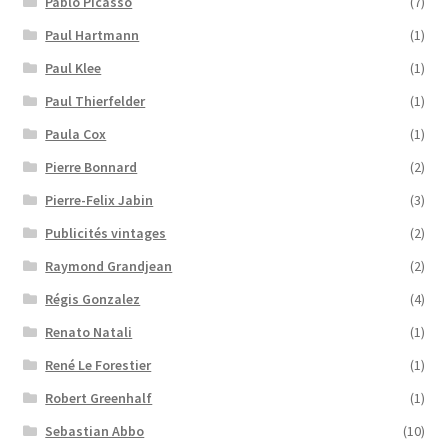
Pablo Picasso
(7)
Paul Hartmann
(1)
Paul Klee
(1)
Paul Thierfelder
(1)
Paula Cox
(1)
Pierre Bonnard
(2)
Pierre-Felix Jabin
(3)
Publicités vintages
(2)
Raymond Grandjean
(2)
Régis Gonzalez
(4)
Renato Natali
(1)
René Le Forestier
(1)
Robert Greenhalf
(1)
Sebastian Abbo
(10)