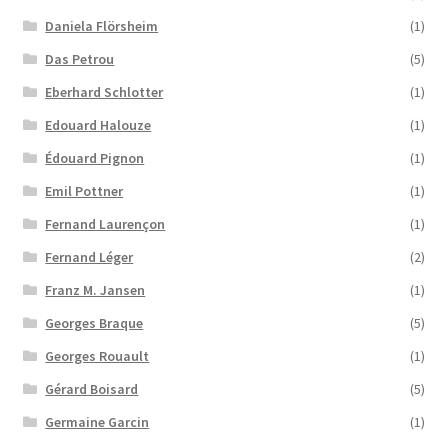
Daniela Flörsheim
(1)
Das Petrou
(5)
Eberhard Schlotter
(1)
Edouard Halouze
(1)
Édouard Pignon
(1)
Emil Pottner
(1)
Fernand Laurençon
(1)
Fernand Léger
(2)
Franz M. Jansen
(1)
Georges Braque
(5)
Georges Rouault
(1)
Gérard Boisard
(5)
Germaine Garcin
(1)