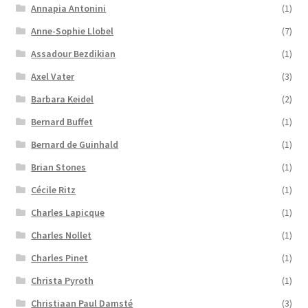
Annapia Antonini
(1)
Anne-Sophie Llobel
(7)
Assadour Bezdikian
(1)
Axel Vater
(3)
Barbara Keidel
(2)
Bernard Buffet
(1)
Bernard de Guinhald
(1)
Brian Stones
(1)
Cécile Ritz
(1)
Charles Lapicque
(1)
Charles Nollet
(1)
Charles Pinet
(1)
Christa Pyroth
(1)
Christiaan Paul Damsté
(3)