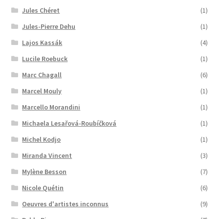
Jules Chéret
(1)
Jules-Pierre Dehu
(1)
Lajos Kassák
(4)
Lucile Roebuck
(1)
Marc Chagall
(6)
Marcel Mouly
(1)
Marcello Morandini
(1)
Michaela Lesařová-Roubíčková
(1)
Michel Kodjo
(1)
Miranda Vincent
(3)
Mylène Besson
(7)
Nicole Quétin
(6)
Oeuvres d'artistes inconnus
(9)