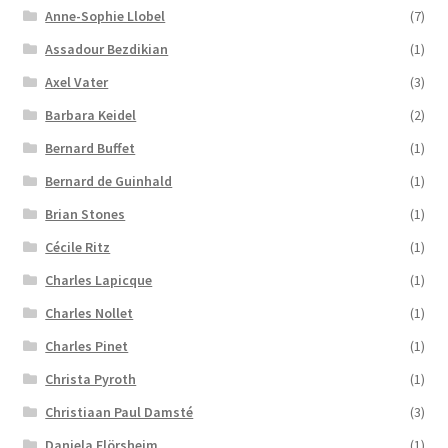
Anne-Sophie Llobel
(7)
Assadour Bezdikian
(1)
Axel Vater
(3)
Barbara Keidel
(2)
Bernard Buffet
(1)
Bernard de Guinhald
(1)
Brian Stones
(1)
Cécile Ritz
(1)
Charles Lapicque
(1)
Charles Nollet
(1)
Charles Pinet
(1)
Christa Pyroth
(1)
Christiaan Paul Damsté
(3)
Daniela Flörsheim
(1)