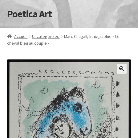
Poetica Art
Aller
Aller
à
au
la
contenu
navigation
Accueil
Uncategorized
Marc Chagall, lithographie « Le
cheval bleu au couple »