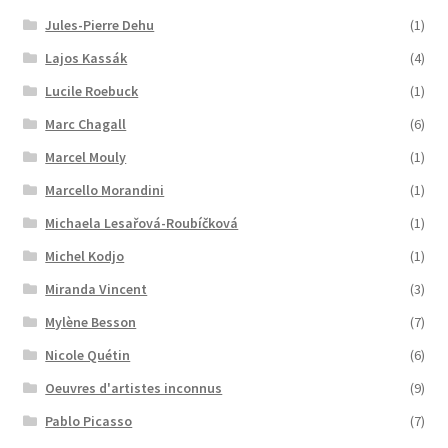
Jules-Pierre Dehu
(1)
Lajos Kassák
(4)
Lucile Roebuck
(1)
Marc Chagall
(6)
Marcel Mouly
(1)
Marcello Morandini
(1)
Michaela Lesařová-Roubíčková
(1)
Michel Kodjo
(1)
Miranda Vincent
(3)
Mylène Besson
(7)
Nicole Quétin
(6)
Oeuvres d'artistes inconnus
(9)
Pablo Picasso
(7)