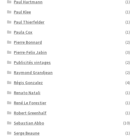
Paul Hartmann
(1)
Paul Klee
(1)
Paul Thierfelder
(1)
Paula Cox
(1)
Pierre Bonnard
(2)
Pierre-Felix Jabin
(3)
Publicités vintages
(2)
Raymond Grandjean
(2)
Régis Gonzalez
(4)
Renato Natali
(1)
René Le Forestier
(1)
Robert Greenhalf
(1)
Sebastian Abbo
(10)
Serge Beaune
(1)