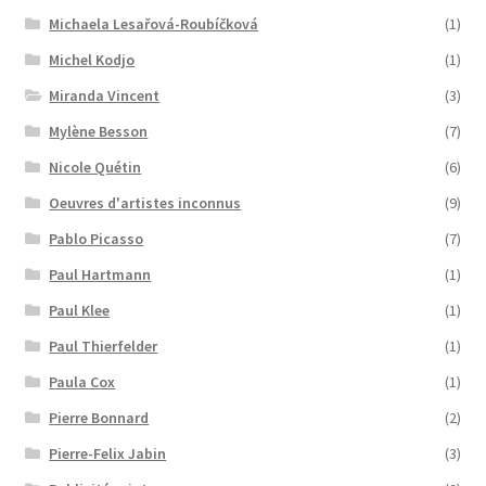
Michaela Lesařová-Roubíčková
(1)
Michel Kodjo
(1)
Miranda Vincent
(3)
Mylène Besson
(7)
Nicole Quétin
(6)
Oeuvres d'artistes inconnus
(9)
Pablo Picasso
(7)
Paul Hartmann
(1)
Paul Klee
(1)
Paul Thierfelder
(1)
Paula Cox
(1)
Pierre Bonnard
(2)
Pierre-Felix Jabin
(3)