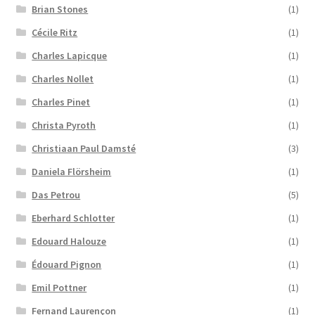
Brian Stones
(1)
Cécile Ritz
(1)
Charles Lapicque
(1)
Charles Nollet
(1)
Charles Pinet
(1)
Christa Pyroth
(1)
Christiaan Paul Damsté
(3)
Daniela Flörsheim
(1)
Das Petrou
(5)
Eberhard Schlotter
(1)
Edouard Halouze
(1)
Édouard Pignon
(1)
Emil Pottner
(1)
Fernand Laurençon
(1)