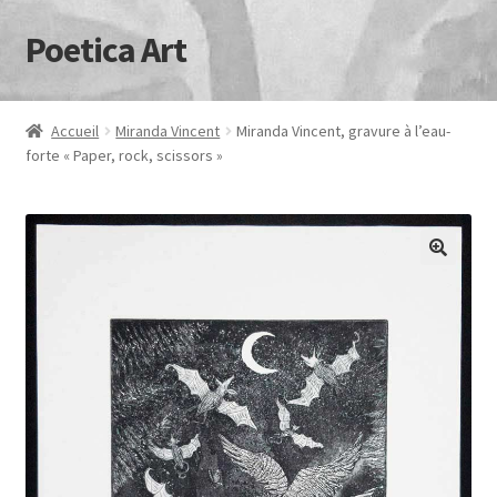
Poetica Art
Aller
Aller
à
au
la
contenu
navigation
Accueil
Miranda Vincent
Miranda Vincent, gravure à l’eau-
forte « Paper, rock, scissors »