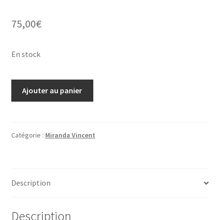
75,00
€
En stock
quantité
Ajouter au panier
de
Miranda
Vincent,
gravure
Catégorie :
Miranda Vincent
à
l'eau-
forte
Description
"Paper,
rock,
scissors"
Description