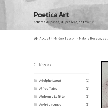
Poetica Art
Aller
Aller
à
au
Artistes du passé, du présent, de l’avenir…
la
contenu
navigation
Accueil
Mylène Besson
Mylène Besson, esta
Catégories
Adolphe Laout
(2)
Alfred Taiée
(1)
Alphonse Lafitte
(1)
André Jacques
(1)