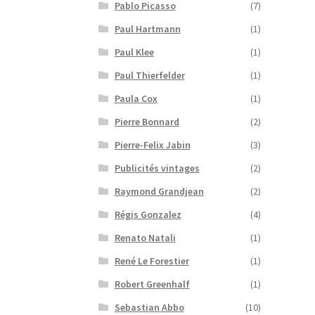
Pablo Picasso
(7)
Paul Hartmann
(1)
Paul Klee
(1)
Paul Thierfelder
(1)
Paula Cox
(1)
Pierre Bonnard
(2)
Pierre-Felix Jabin
(3)
Publicités vintages
(2)
Raymond Grandjean
(2)
Régis Gonzalez
(4)
Renato Natali
(1)
René Le Forestier
(1)
Robert Greenhalf
(1)
Sebastian Abbo
(10)