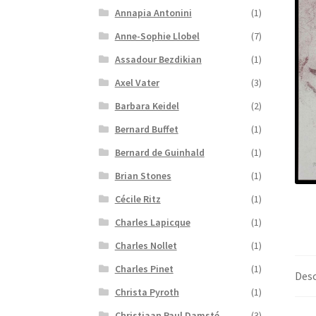
Annapia Antonini
(1)
Anne-Sophie Llobel
(7)
Assadour Bezdikian
(1)
Axel Vater
(3)
Barbara Keidel
(2)
Bernard Buffet
(1)
Bernard de Guinhald
(1)
Brian Stones
(1)
Cécile Ritz
(1)
Charles Lapicque
(1)
Charles Nollet
(1)
Charles Pinet
(1)
Desc
Christa Pyroth
(1)
Christiaan Paul Damsté
(3)