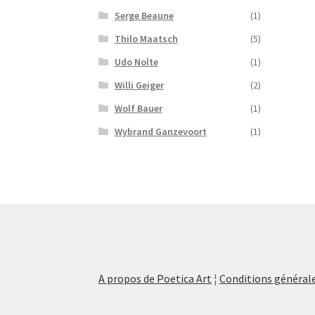
Serge Beaune
(1)
Thilo Maatsch
(5)
Udo Nolte
(1)
Willi Geiger
(2)
Wolf Bauer
(1)
Wybrand Ganzevoort
(1)
A propos de Poetica Art
¦
Conditions générale