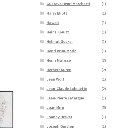
Gustave Henri Marchetti
(1)
Harry Eliott
(1)
Hawoli
(1)
Heinz Kreutz
(1)
Helmut Gockel
(1)
Henri Brun-Marin
(1)
Henri Matisse
(3)
Herbert Kuron
(2)
Jean Wolf
(1)
Jean-Claude Lalouette
(2)
Jean-Pierre Lafargue
(1)
Joan Miró
(5)
Joanny Drevet
(1)
Joseph Guitton
(1)