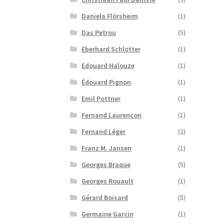
Daniela Flörsheim
(1)
Das Petrou
(5)
Eberhard Schlotter
(1)
Edouard Halouze
(1)
Édouard Pignon
(1)
Emil Pottner
(1)
Fernand Laurençon
(1)
Fernand Léger
(2)
Franz M. Jansen
(1)
Georges Braque
(5)
Georges Rouault
(1)
Gérard Boisard
(5)
Germaine Garcin
(1)