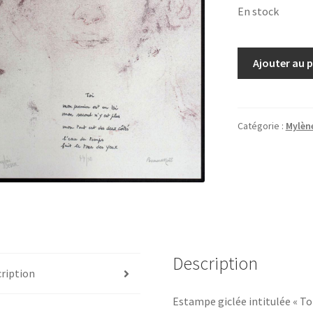
En stock
quantité
Ajouter au 
de
Mylène
Besson,
estampe
Catégorie :
Mylèn
giclée
"Toi"
Description
ription
Estampe giclée intitulée « Toi