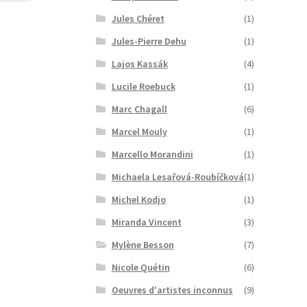
Jules Chéret
(1)
Jules-Pierre Dehu
(1)
Lajos Kassák
(4)
Lucile Roebuck
(1)
Marc Chagall
(6)
Marcel Mouly
(1)
Marcello Morandini
(1)
Michaela Lesařová-Roubíčková
(1)
Michel Kodjo
(1)
Miranda Vincent
(3)
Mylène Besson
(7)
Nicole Quétin
(6)
Oeuvres d'artistes inconnus
(9)