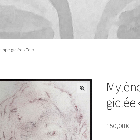
mpe giclée « Toi »
Mylène
giclée 
150,00
€