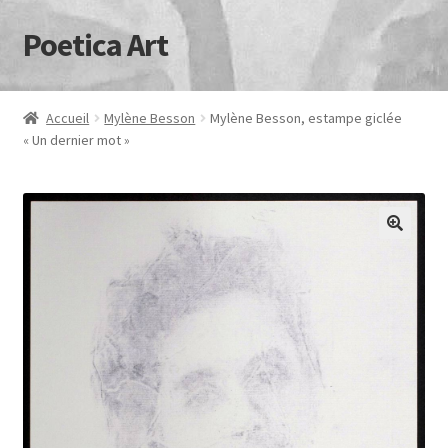
Poetica Art
Aller
Aller
à
au
la
contenu
navigation
Accueil
Mylène Besson
Mylène Besson, estampe giclée
« Un dernier mot »