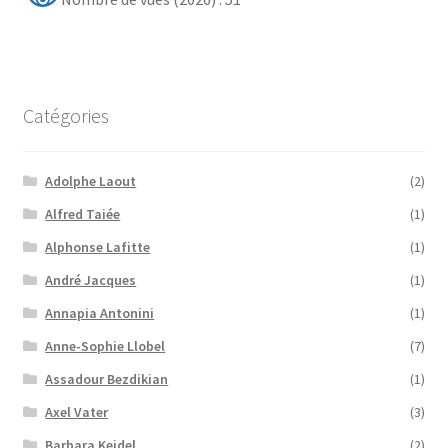
Catégories
Adolphe Laout
(2)
Alfred Taiée
(1)
Alphonse Lafitte
(1)
André Jacques
(1)
Annapia Antonini
(1)
Anne-Sophie Llobel
(7)
Assadour Bezdikian
(1)
Axel Vater
(3)
Barbara Keidel
(2)