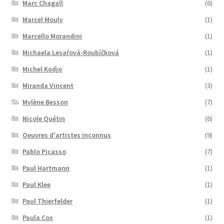
Marc Chagall
(6)
Marcel Mouly
(1)
Marcello Morandini
(1)
Michaela Lesařová-Roubíčková
(1)
Michel Kodjo
(1)
Miranda Vincent
(3)
Mylène Besson
(7)
Nicole Quétin
(6)
Oeuvres d'artistes inconnus
(9)
Pablo Picasso
(7)
Paul Hartmann
(1)
Paul Klee
(1)
Paul Thierfelder
(1)
Paula Cox
(1)