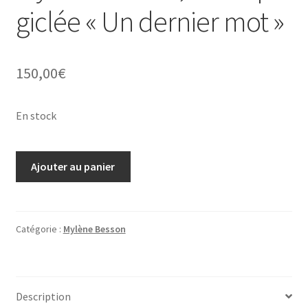
giclée « Un dernier mot »
150,00
€
En stock
quantité
Ajouter au panier
de
Mylène
Besson,
estampe
Catégorie :
Mylène Besson
giclée
"Un
dernier
Description
mot"