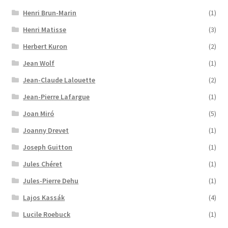
Henri Brun-Marin
(1)
Henri Matisse
(3)
Herbert Kuron
(2)
Jean Wolf
(1)
Jean-Claude Lalouette
(2)
Jean-Pierre Lafargue
(1)
Joan Miró
(5)
Joanny Drevet
(1)
Joseph Guitton
(1)
Jules Chéret
(1)
Jules-Pierre Dehu
(1)
Lajos Kassák
(4)
Lucile Roebuck
(1)