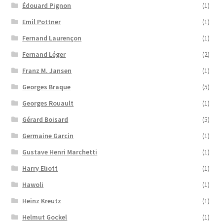
Édouard Pignon
(1)
Emil Pottner
(1)
Fernand Laurençon
(1)
Fernand Léger
(2)
Franz M. Jansen
(1)
Georges Braque
(5)
Georges Rouault
(1)
Gérard Boisard
(5)
Germaine Garcin
(1)
Gustave Henri Marchetti
(1)
Harry Eliott
(1)
Hawoli
(1)
Heinz Kreutz
(1)
Helmut Gockel
(1)