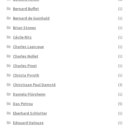
Bernard Buffet
(1)
Bernard de Guinhald
(1)
Brian Stones
(1)
Cécile Ritz
(1)
Charles Lapicque
(1)
Charles Nollet
(1)
Charles Pinet
(1)
Christa Pyroth
(1)
Christiaan Paul Damsté
(3)
Daniela Flörsheim
(1)
Das Petrou
(5)
Eberhard Schlotter
(1)
Edouard Halouze
(1)