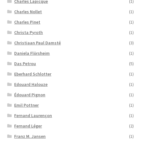
Charles Lapicque
(1)
Charles Nollet
(1)
Charles Pinet
(1)
Christa Pyroth
(1)
Christiaan Paul Damsté
(3)
Daniela Flörsheim
(1)
Das Petrou
(5)
Eberhard Schlotter
(1)
Edouard Halouze
(1)
Édouard Pignon
(1)
Emil Pottner
(1)
Fernand Laurençon
(1)
Fernand Léger
(2)
Franz M. Jansen
(1)