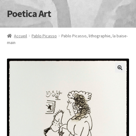
Poetica Art
Aller
Aller
à
au
la
contenu
navigation
Accueil
Pablo Picasso
Pablo Picasso, lithographie, la baise-
main