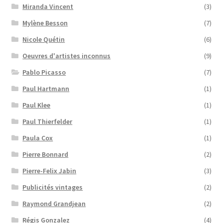
Miranda Vincent
(3)
Mylène Besson
(7)
Nicole Quétin
(6)
Oeuvres d'artistes inconnus
(9)
Pablo Picasso
(7)
Paul Hartmann
(1)
Paul Klee
(1)
Paul Thierfelder
(1)
Paula Cox
(1)
Pierre Bonnard
(2)
Pierre-Felix Jabin
(3)
Publicités vintages
(2)
Raymond Grandjean
(2)
Régis Gonzalez
(4)