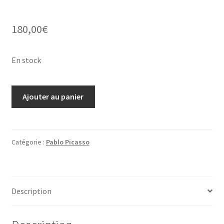
180,00
€
En stock
quantité
Ajouter au panier
de
Pablo
Picasso,
lithographie,
Catégorie :
Pablo Picasso
la
baise-
main
Description