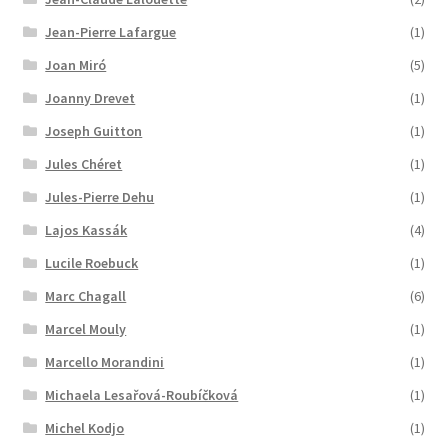
Jean-Pierre Lafargue
(1)
Joan Miró
(5)
Joanny Drevet
(1)
Joseph Guitton
(1)
Jules Chéret
(1)
Jules-Pierre Dehu
(1)
Lajos Kassák
(4)
Lucile Roebuck
(1)
Marc Chagall
(6)
Marcel Mouly
(1)
Marcello Morandini
(1)
Michaela Lesařová-Roubíčková
(1)
Michel Kodjo
(1)