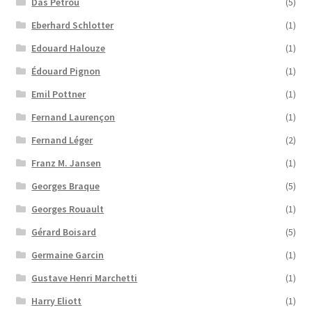
Das Petrou
(5)
Eberhard Schlotter
(1)
Edouard Halouze
(1)
Édouard Pignon
(1)
Emil Pottner
(1)
Fernand Laurençon
(1)
Fernand Léger
(2)
Franz M. Jansen
(1)
Georges Braque
(5)
Georges Rouault
(1)
Gérard Boisard
(5)
Germaine Garcin
(1)
Gustave Henri Marchetti
(1)
Harry Eliott
(1)