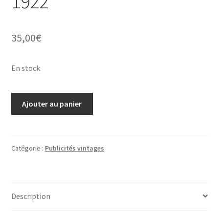
1922
35,00
€
En stock
quantité
Ajouter au panier
de
Femme
à
la
Catégorie :
Publicités vintages
robe
rose,
publicité
Description
vintage
art