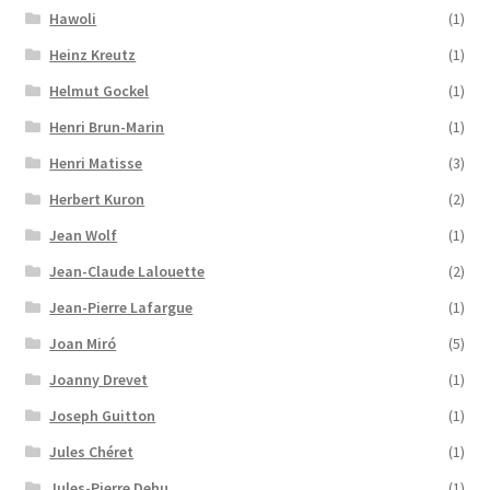
Hawoli
(1)
Heinz Kreutz
(1)
Helmut Gockel
(1)
Henri Brun-Marin
(1)
Henri Matisse
(3)
Herbert Kuron
(2)
Jean Wolf
(1)
Jean-Claude Lalouette
(2)
Jean-Pierre Lafargue
(1)
Joan Miró
(5)
Joanny Drevet
(1)
Joseph Guitton
(1)
Jules Chéret
(1)
Jules-Pierre Dehu
(1)