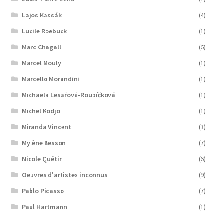
Lajos Kassák
(4)
Lucile Roebuck
(1)
Marc Chagall
(6)
Marcel Mouly
(1)
Marcello Morandini
(1)
Michaela Lesařová-Roubíčková
(1)
Michel Kodjo
(1)
Miranda Vincent
(3)
Mylène Besson
(7)
Nicole Quétin
(6)
Oeuvres d'artistes inconnus
(9)
Pablo Picasso
(7)
Paul Hartmann
(1)