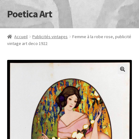
Poetica Art
Aller
Aller
à
au
la
contenu
navigation
Accueil
Publicités vintages
Femme à la robe rose, publicité
vintage art deco 1922