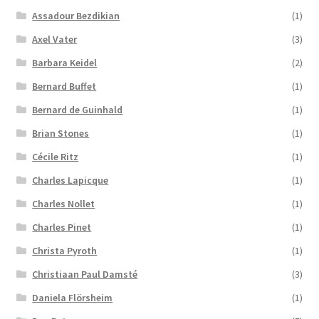
Assadour Bezdikian
(1)
Axel Vater
(3)
Barbara Keidel
(2)
Bernard Buffet
(1)
Bernard de Guinhald
(1)
Brian Stones
(1)
Cécile Ritz
(1)
Charles Lapicque
(1)
Charles Nollet
(1)
Charles Pinet
(1)
Christa Pyroth
(1)
Christiaan Paul Damsté
(3)
Daniela Flörsheim
(1)