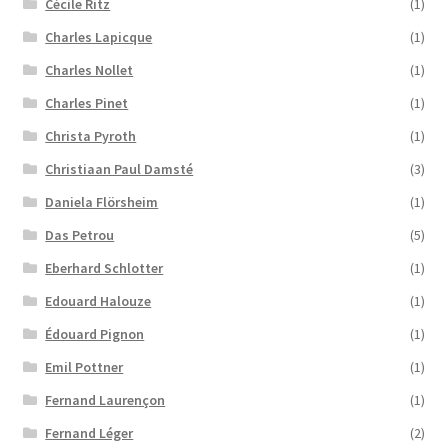
Cécile Ritz
(1)
Charles Lapicque
(1)
Charles Nollet
(1)
Charles Pinet
(1)
Christa Pyroth
(1)
Christiaan Paul Damsté
(3)
Daniela Flörsheim
(1)
Das Petrou
(5)
Eberhard Schlotter
(1)
Edouard Halouze
(1)
Édouard Pignon
(1)
Emil Pottner
(1)
Fernand Laurençon
(1)
Fernand Léger
(2)