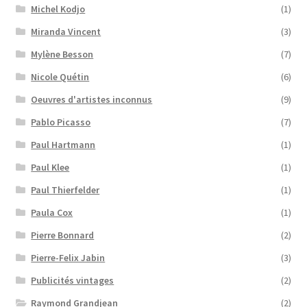
Michel Kodjo
(1)
Miranda Vincent
(3)
Mylène Besson
(7)
Nicole Quétin
(6)
Oeuvres d'artistes inconnus
(9)
Pablo Picasso
(7)
Paul Hartmann
(1)
Paul Klee
(1)
Paul Thierfelder
(1)
Paula Cox
(1)
Pierre Bonnard
(2)
Pierre-Felix Jabin
(3)
Publicités vintages
(2)
Raymond Grandjean
(2)