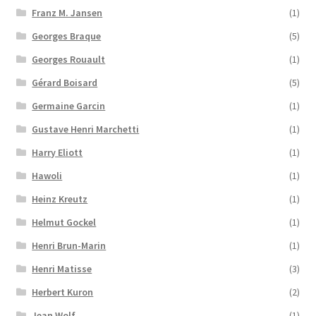
Franz M. Jansen
(1)
Georges Braque
(5)
Georges Rouault
(1)
Gérard Boisard
(5)
Germaine Garcin
(1)
Gustave Henri Marchetti
(1)
Harry Eliott
(1)
Hawoli
(1)
Heinz Kreutz
(1)
Helmut Gockel
(1)
Henri Brun-Marin
(1)
Henri Matisse
(3)
Herbert Kuron
(2)
Jean Wolf
(1)