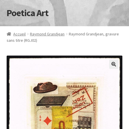
Poetica Art
Aller
Aller
à
au
la
contenu
navigation
Accueil
Raymond Grandjean
Raymond Grandjean, gravure
sans titre (RGJ02)