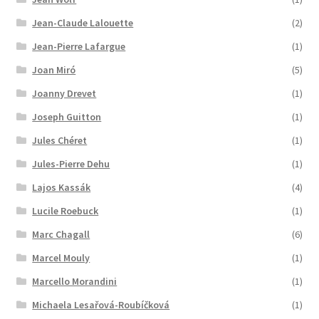
Jean-Claude Lalouette
(2)
Jean-Pierre Lafargue
(1)
Joan Miró
(5)
Joanny Drevet
(1)
Joseph Guitton
(1)
Jules Chéret
(1)
Jules-Pierre Dehu
(1)
Lajos Kassák
(4)
Lucile Roebuck
(1)
Marc Chagall
(6)
Marcel Mouly
(1)
Marcello Morandini
(1)
Michaela Lesařová-Roubíčková
(1)