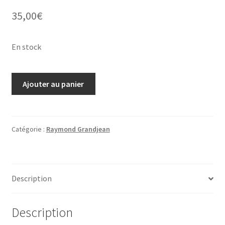
35,00
€
En stock
quantité
Ajouter au panier
de
Raymond
Grandjean,
gravure
Catégorie :
Raymond Grandjean
sans
titre
(RGJ02)
Description
Description