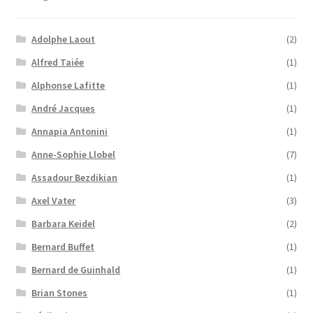
Adolphe Laout
(2)
Alfred Taiée
(1)
Alphonse Lafitte
(1)
André Jacques
(1)
Annapia Antonini
(1)
Anne-Sophie Llobel
(7)
Assadour Bezdikian
(1)
Axel Vater
(3)
Barbara Keidel
(2)
Bernard Buffet
(1)
Bernard de Guinhald
(1)
Brian Stones
(1)