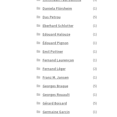
Daniela Flörsheim
(1)
Das Petrou
(5)
Eberhard Schlotter
(1)
Edouard Halouze
(1)
Édouard Pignon
(1)
Emil Pottner
(1)
Fernand Laurençon
(1)
Fernand Léger
(2)
Franz M. Jansen
(1)
Georges Braque
(5)
Georges Rouault
(1)
Gérard Boisard
(5)
Germaine Garcin
(1)