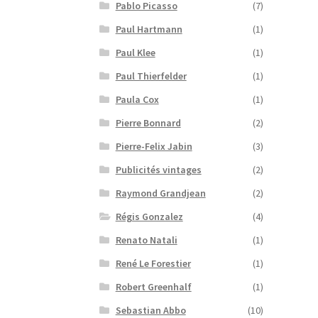
Pablo Picasso
(7)
Paul Hartmann
(1)
Paul Klee
(1)
Paul Thierfelder
(1)
Paula Cox
(1)
Pierre Bonnard
(2)
Pierre-Felix Jabin
(3)
Publicités vintages
(2)
Raymond Grandjean
(2)
Régis Gonzalez
(4)
Renato Natali
(1)
René Le Forestier
(1)
Robert Greenhalf
(1)
Sebastian Abbo
(10)