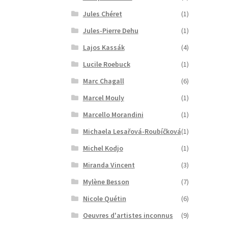
Jules Chéret
(1)
Jules-Pierre Dehu
(1)
Lajos Kassák
(4)
Lucile Roebuck
(1)
Marc Chagall
(6)
Marcel Mouly
(1)
Marcello Morandini
(1)
Michaela Lesařová-Roubíčková
(1)
Michel Kodjo
(1)
Miranda Vincent
(3)
Mylène Besson
(7)
Nicole Quétin
(6)
Oeuvres d'artistes inconnus
(9)