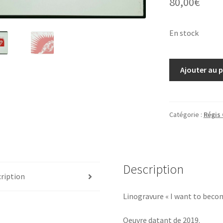
80,00
€
En stock
quantité
Ajouter au 
de
Régis
Gonzalez,
linogravure
Catégorie :
Régis
"I
want
to
become
Description
a
ription
meme
Linogravure « I want to beco
IV"
Oeuvre datant de 2019.