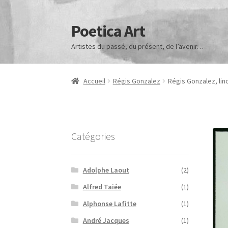
Poetica Art
Aller
Aller
à
au
Artistes du passé, du présent, de l’avenir…
la
contenu
navigation
Accueil
Régis Gonzalez
Régis Gonzalez, lin
Catégories
Adolphe Laout
(2)
Alfred Taiée
(1)
Alphonse Lafitte
(1)
André Jacques
(1)