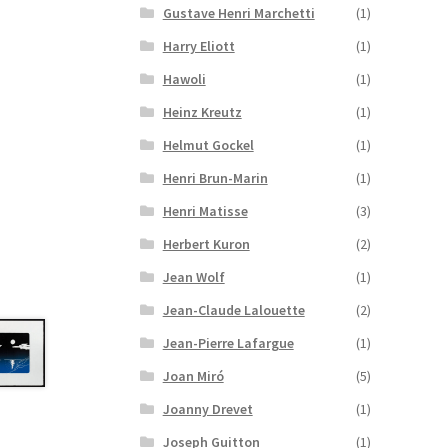
Gustave Henri Marchetti
(1)
Harry Eliott
(1)
Hawoli
(1)
Heinz Kreutz
(1)
Helmut Gockel
(1)
Henri Brun-Marin
(1)
Henri Matisse
(3)
Herbert Kuron
(2)
Jean Wolf
(1)
Jean-Claude Lalouette
(2)
Jean-Pierre Lafargue
(1)
Joan Miró
(5)
Joanny Drevet
(1)
Joseph Guitton
(1)