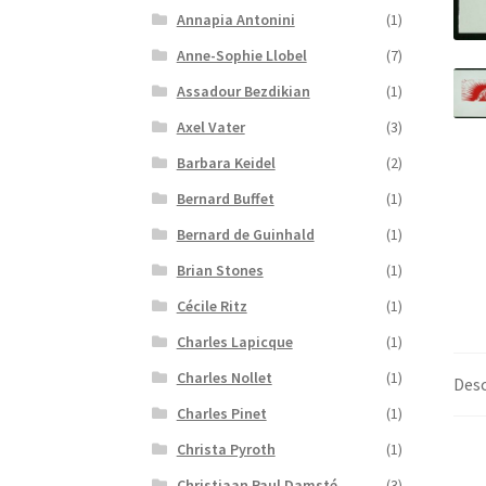
Annapia Antonini
(1)
Anne-Sophie Llobel
(7)
Assadour Bezdikian
(1)
Axel Vater
(3)
Barbara Keidel
(2)
Bernard Buffet
(1)
Bernard de Guinhald
(1)
Brian Stones
(1)
Cécile Ritz
(1)
Charles Lapicque
(1)
Charles Nollet
(1)
Desc
Charles Pinet
(1)
Christa Pyroth
(1)
Christiaan Paul Damsté
(3)