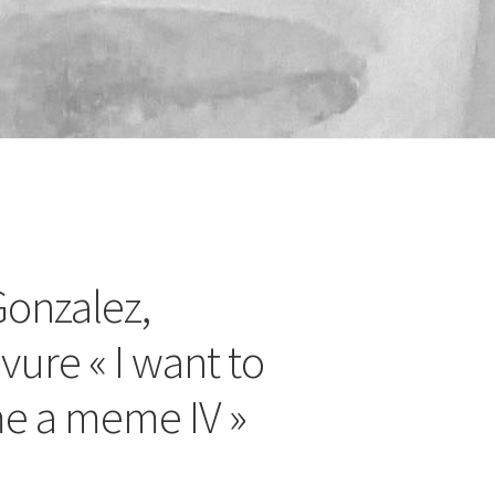
Gonzalez,
vure « I want to
e a meme IV »