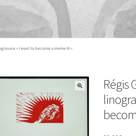
ogravure « I want to become a meme IV »
Régis 
linogra
becom