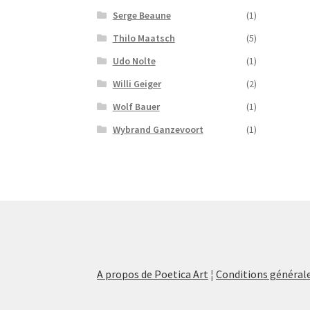
Serge Beaune
(1)
Thilo Maatsch
(5)
Udo Nolte
(1)
Willi Geiger
(2)
Wolf Bauer
(1)
Wybrand Ganzevoort
(1)
A propos de Poetica Art
¦
Conditions générale