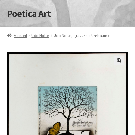
Poetica Art
Aller
Aller
à
au
la
contenu
navigation
Accueil
Udo Nolte
Udo Nolte, gravure « Uhrbaum »