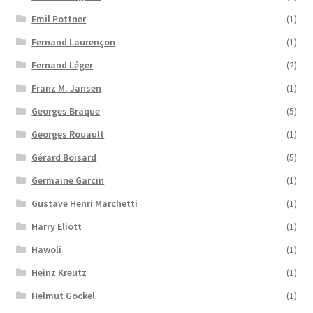
Emil Pottner
(1)
Fernand Laurençon
(1)
Fernand Léger
(2)
Franz M. Jansen
(1)
Georges Braque
(5)
Georges Rouault
(1)
Gérard Boisard
(5)
Germaine Garcin
(1)
Gustave Henri Marchetti
(1)
Harry Eliott
(1)
Hawoli
(1)
Heinz Kreutz
(1)
Helmut Gockel
(1)