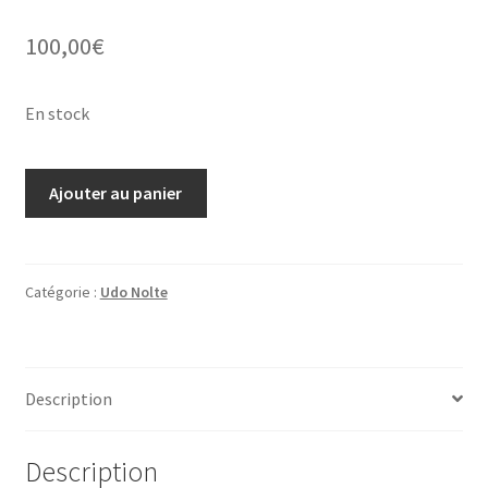
100,00
€
En stock
quantité
Ajouter au panier
de
Udo
Nolte,
gravure
Catégorie :
Udo Nolte
"Uhrbaum"
Description
Description