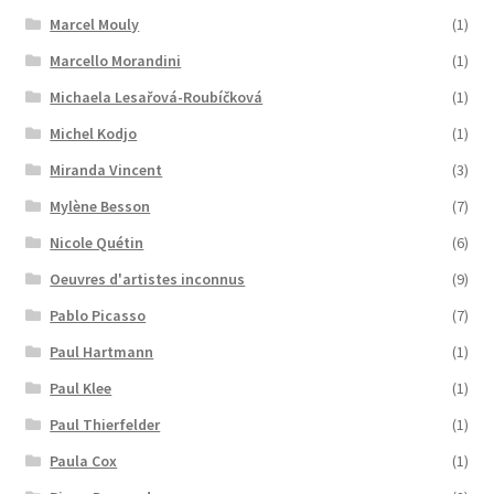
Marcel Mouly
(1)
Marcello Morandini
(1)
Michaela Lesařová-Roubíčková
(1)
Michel Kodjo
(1)
Miranda Vincent
(3)
Mylène Besson
(7)
Nicole Quétin
(6)
Oeuvres d'artistes inconnus
(9)
Pablo Picasso
(7)
Paul Hartmann
(1)
Paul Klee
(1)
Paul Thierfelder
(1)
Paula Cox
(1)