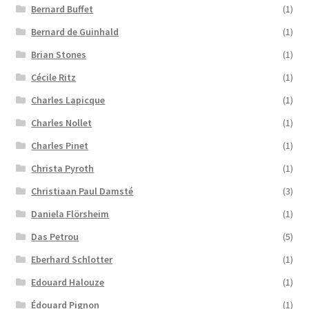
Bernard Buffet
(1)
Bernard de Guinhald
(1)
Brian Stones
(1)
Cécile Ritz
(1)
Charles Lapicque
(1)
Charles Nollet
(1)
Charles Pinet
(1)
Christa Pyroth
(1)
Christiaan Paul Damsté
(3)
Daniela Flörsheim
(1)
Das Petrou
(5)
Eberhard Schlotter
(1)
Edouard Halouze
(1)
Édouard Pignon
(1)