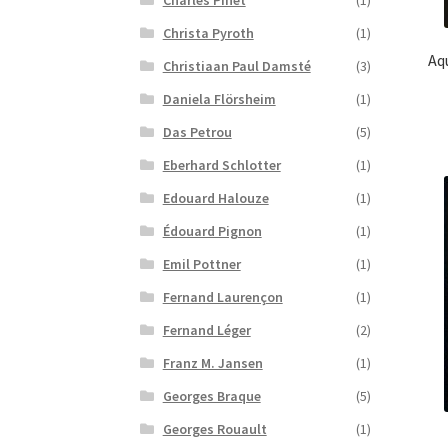
Charles Pinet
(1)
Christa Pyroth
(1)
Aq
Christiaan Paul Damsté
(3)
Daniela Flörsheim
(1)
Das Petrou
(5)
Eberhard Schlotter
(1)
Edouard Halouze
(1)
Édouard Pignon
(1)
Emil Pottner
(1)
Fernand Laurençon
(1)
Fernand Léger
(2)
Franz M. Jansen
(1)
Georges Braque
(5)
Georges Rouault
(1)