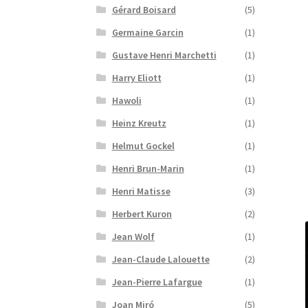
Gérard Boisard
(5)
Germaine Garcin
(1)
Gustave Henri Marchetti
(1)
Harry Eliott
(1)
Hawoli
(1)
Heinz Kreutz
(1)
Helmut Gockel
(1)
Henri Brun-Marin
(1)
Henri Matisse
(3)
Herbert Kuron
(2)
Jean Wolf
(1)
Jean-Claude Lalouette
(2)
Jean-Pierre Lafargue
(1)
Joan Miró
(5)