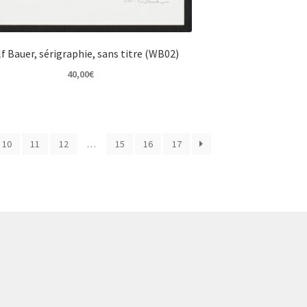
f Bauer, sérigraphie, sans titre (WB02)
40,00
€
10
11
12
…
15
16
17