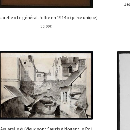
Jea
uarelle « Le général Joffre en 1914 » (pièce unique)
50,00
€
Aquarelle du Vieux pont Saugis à Nogent le Roi