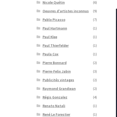
Nicole Quétin
(6)
Oeuvres d'artistes inconnus
(9)
Pablo Picasso
(7)
Paul Hartmann
(1)
Paul Klee
(1)
Paul Thierfelder
(1)
Paula Cox
(1)
Pierre Bonnard
(2)
Pierre-Felix Jabin
(3)
Publicités vintages
(2)
Raymond Grandjean
(2)
Régis Gonzalez
(4)
Renato Natali
(1)
René Le Forestier
(1)