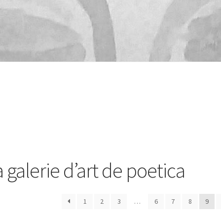
 galerie d’art de poetica
1
2
3
…
6
7
8
9