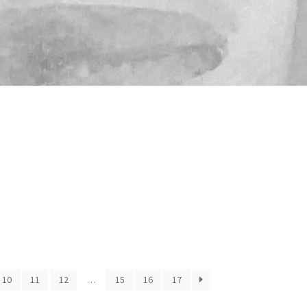
10
11
12
…
15
16
17