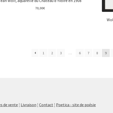
Jean Wolf, aquarelle du Château d’Yvoire en 1908
70,00
€
Wol
1
2
3
…
6
7
8
9
s de vente
¦
Livraison
¦
Contact
¦
Poetica - site de poésie