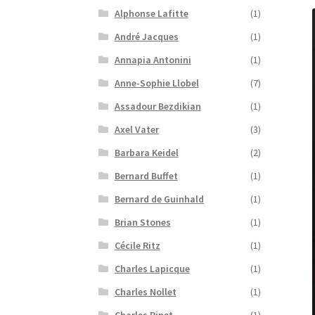
Alphonse Lafitte
(1)
André Jacques
(1)
Annapia Antonini
(1)
Anne-Sophie Llobel
(7)
Assadour Bezdikian
(1)
Axel Vater
(3)
Barbara Keidel
(2)
Bernard Buffet
(1)
Bernard de Guinhald
(1)
Brian Stones
(1)
Cécile Ritz
(1)
Charles Lapicque
(1)
Charles Nollet
(1)