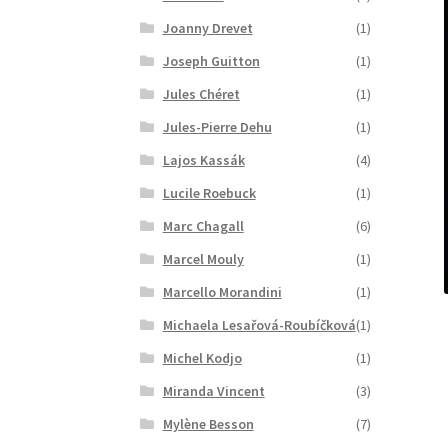
Joanny Drevet
(1)
Joseph Guitton
(1)
Jules Chéret
(1)
Jules-Pierre Dehu
(1)
Lajos Kassák
(4)
Lucile Roebuck
(1)
Marc Chagall
(6)
Marcel Mouly
(1)
Marcello Morandini
(1)
Michaela Lesařová-Roubíčková
(1)
Michel Kodjo
(1)
Miranda Vincent
(3)
Mylène Besson
(7)