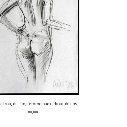
etrou, dessin, femme nue debout de dos
80,00
€